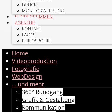
DRUCK
MONITORWERBUNG
KUNDENSTIMMEN
AGENTUR
KONTAKT
FAQ´S
PHILOSPOHIE
Home
Videoproduktion
Fotografie
WebDesign
... und mehr
360° Rundgang
Grafik & Gestaltung
Kommunikation