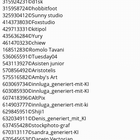
315924231©d1sk
315958724©hobbitfoot
325930412©Sunny studio
414373803©Foxstudio
429713331©kitipol
435636284©Yury
461470323©chiew
16851283©Romolo Tavani
536065591©Tuesday04
543113927©Asisten junior
570856492©Aristotelis
575516582©Amby's Art
603069734©innluga_generiert-mit-KI
603085930©innluga_generiert-mit-KI
607418396©AltPix
614903777©innluga_generiert-mit-ki
629845951©Shiji1
632034911©Denis_generiert_mit_KI
637455428©stockphoto-graf
670313117©sandra_generiert-KI
670545653©Darwin Vectorian