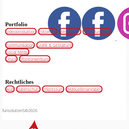
Portfolio
Videoproduktion
Fotografie
WebDesign
360° Rundgang
Kommunikation
Grafik & Gestaltung
Social Media
Druck
Monitorwerbung
Rechtliches
AGB
Datenschutz
Impressum
Bildquellenangaben
funsolutionS©2026