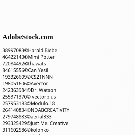
AdobeStock.com
38997083©Harald Biebe
46422143©Mimi Potter
72084492©thawats
84615556©Can Yesil
193326609©CS21NNN
198051606©Avector
242363984©Dr. Watson
255371370© vectorplus
257953183©Modulo.18
264140834©NDABCREATIVITY
279748883©aerial333
293325429©Just Me. Creative
311602586©kolonko