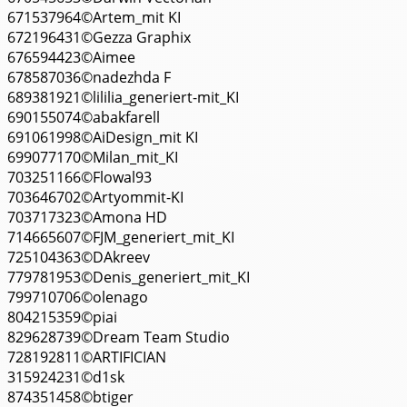
671537964©Artem_mit KI
672196431©Gezza Graphix
676594423©Aimee
678587036©nadezhda F
689381921©lililia_generiert-mit_KI
690155074©abakfarell
691061998©AiDesign_mit KI
699077170©Milan_mit_KI
703251166©Flowal93
703646702©Artyommit-KI
703717323©Amona HD
714665607©FJM_generiert_mit_KI
725104363©DAkreev
779781953©Denis_generiert_mit_KI
799710706©olenago
804215359©piai
829628739©Dream Team Studio
728192811©ARTIFICIAN
315924231©d1sk
874351458©btiger