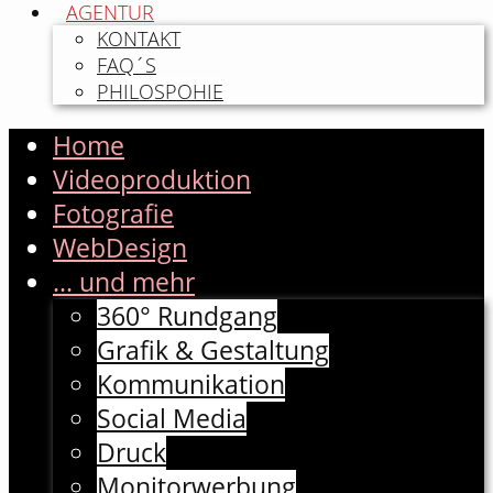
AGENTUR
KONTAKT
FAQ´S
PHILOSPOHIE
Home
Videoproduktion
Fotografie
WebDesign
... und mehr
360° Rundgang
Grafik & Gestaltung
Kommunikation
Social Media
Druck
Monitorwerbung